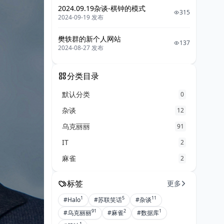
2024.09.19杂谈-棋钟的模式
315
2024-09-19 发布
樊轶群的新个人网站
137
2024-08-27 发布
分类目录
默认分类
0
杂谈
12
乌克丽丽
91
IT
2
麻雀
2
标签
更多
1
5
11
#Halo
#苏联笑话
#杂谈
91
2
1
#乌克丽丽
#麻雀
#数据库
1