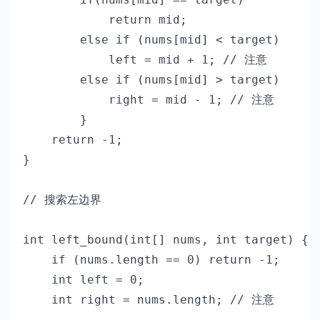
            return mid; 

        else if (nums[mid] < target)

            left = mid + 1; // 注意

        else if (nums[mid] > target)

            right = mid - 1; // 注意

        }

    return -1;

}

// 搜索左边界

int left_bound(int[] nums, int target) {

    if (nums.length == 0) return -1;

    int left = 0;

    int right = nums.length; // 注意
