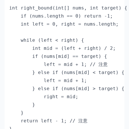
int right_bound(int[] nums, int target) {

    if (nums.length == 0) return -1;

    int left = 0, right = nums.length;

    while (left < right) {

        int mid = (left + right) / 2;

        if (nums[mid] == target) {

            left = mid + 1; // 注意

        } else if (nums[mid] < target) {

            left = mid + 1;

        } else if (nums[mid] > target) {

            right = mid;

        }

    }

    return left - 1; // 注意

}