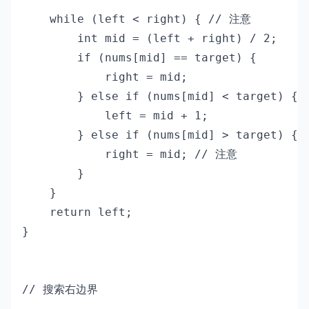
    while (left < right) { // 注意

        int mid = (left + right) / 2;

        if (nums[mid] == target) {

            right = mid;

        } else if (nums[mid] < target) {

            left = mid + 1;

        } else if (nums[mid] > target) {

            right = mid; // 注意

        }

    }

    return left;

}

// 搜索右边界
